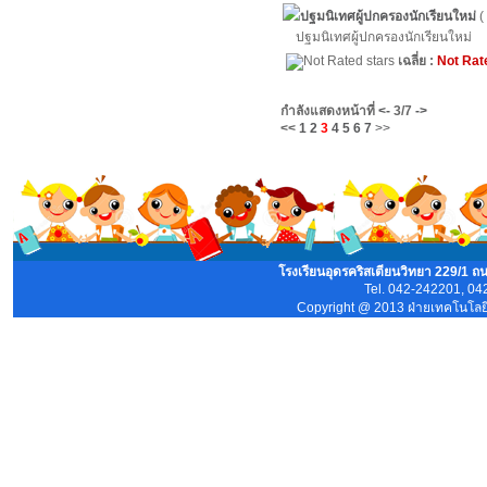
ปฐมนิเทศผู้ปกครองนักเรียนใหม่
(
ปฐมนิเทศผู้ปกครองนักเรียนใหม่
เฉลี่ย :
Not Rat
กำลังแสดงหน้าที่
<-
3/7
->
<<
1
2
3
4
5
6
7
>>
โรงเรียนอุดรคริสเตียนวิทยา 229/1 ถ
Tel. 042-242201, 04
Copyright @ 2013 ฝ่ายเทคโนโลยีส